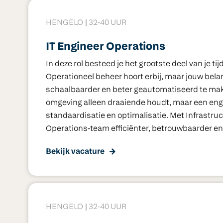
HENGELO
32-40 UUR
IT Engineer Operations
In deze rol besteed je het grootste deel van je t
Operationeel beheer hoort erbij, maar jouw bela
schaalbaarder en beter geautomatiseerd te ma
omgeving alleen draaiende houdt, maar een engi
standaardisatie en optimalisatie. Met Infrastruct
Operations-team efficiënter, betrouwbaarder e
Bekijk vacature
HENGELO
32-40 UUR