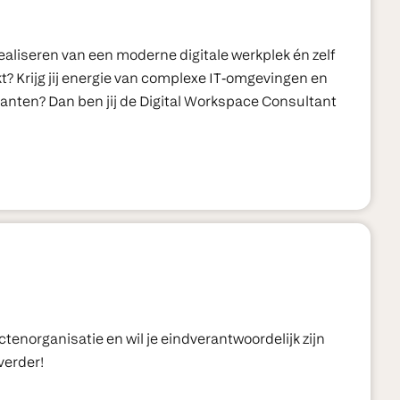
realiseren van een moderne digitale werkplek én zelf
t? Krijg jij energie van complexe IT‑omgevingen en
j klanten? Dan ben jij de Digital Workspace Consultant
ctenorganisatie en wil je eindverantwoordelijk zijn
verder!