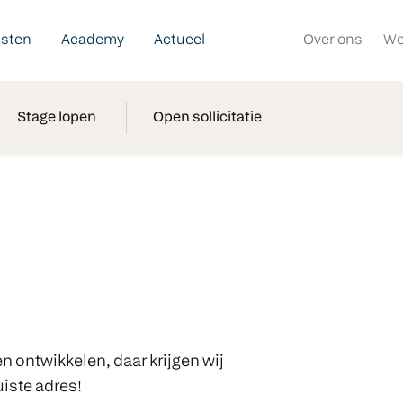
nsten
Academy
Actueel
Over ons
We
Stage lopen
Open sollicitatie
n ontwikkelen, daar krijgen wij
uiste adres!