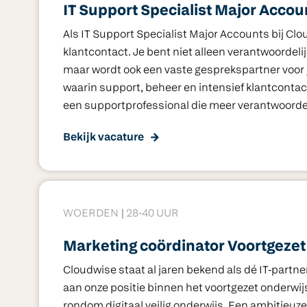
IT Support Specialist Major Accou
Als IT Support Specialist Major Accounts bij C
klantcontact. Je bent niet alleen verantwoordel
maar wordt ook een vaste gesprekspartner voor jo
waarin support, beheer en intensief klantcont
een supportprofessional die meer verantwoordelij
Bekijk vacature
WOERDEN
28-40 UUR
Marketing coördinator Voortgeze
Cloudwise staat al jaren bekend als dé IT-partn
aan onze positie binnen het voortgezet onderwij
rondom digitaal veilig onderwijs. Een ambitieuze