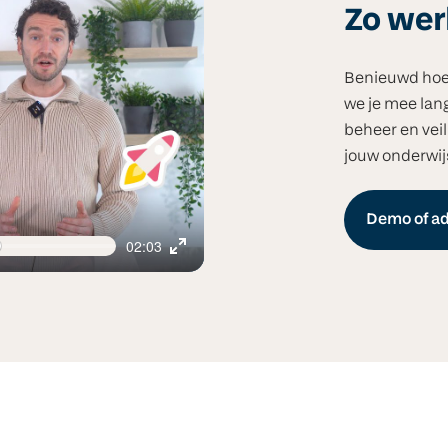
Zo we
Benieuwd hoe h
we je mee lan
beheer en veil
jouw onderwij
Demo of ad
02:03
Enter
fullscreen