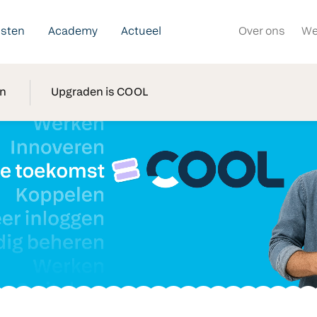
nsten
Academy
Actueel
Over ons
We
in
Upgraden is COOL