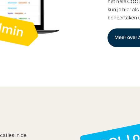
het hele COOL
kun je hier als
beheertaken u
Meer over
icaties in de