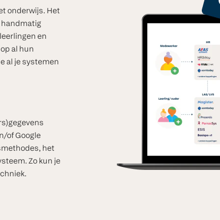
et onderwijs. Het
l handmatig
leerlingen en
op al hun
je al je systemen
ers)gegevens
n/of Google
esmethodes, het
ysteem. Zo kun je
echniek.