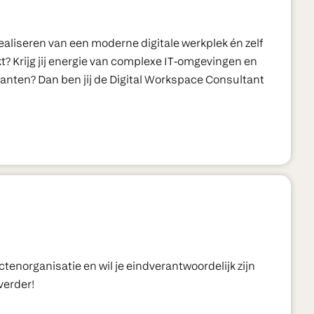
realiseren van een moderne digitale werkplek én zelf
t? Krijg jij energie van complexe IT‑omgevingen en
j klanten? Dan ben jij de Digital Workspace Consultant
ctenorganisatie en wil je eindverantwoordelijk zijn
verder!