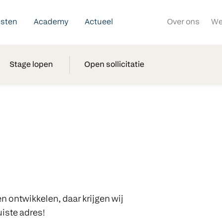
nsten
Academy
Actueel
Over ons
We
Stage lopen
Open sollicitatie
n ontwikkelen, daar krijgen wij
uiste adres!