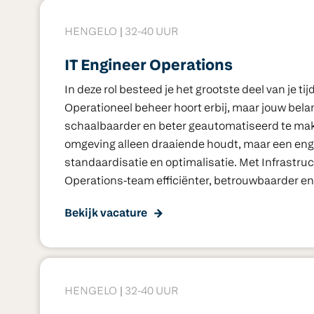
HENGELO
32-40 UUR
IT Engineer Operations
In deze rol besteed je het grootste deel van je t
Operationeel beheer hoort erbij, maar jouw bela
schaalbaarder en beter geautomatiseerd te ma
omgeving alleen draaiende houdt, maar een engi
standaardisatie en optimalisatie. Met Infrastruct
Operations-team efficiënter, betrouwbaarder e
Bekijk vacature
HENGELO
32-40 UUR