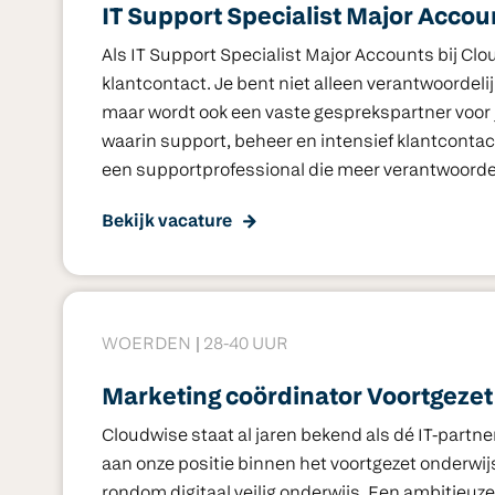
IT Support Specialist Major Accou
Als IT Support Specialist Major Accounts bij C
klantcontact. Je bent niet alleen verantwoordel
maar wordt ook een vaste gesprekspartner voor jo
waarin support, beheer en intensief klantcont
een supportprofessional die meer verantwoordelij
Bekijk vacature
WOERDEN
28-40 UUR
Marketing coördinator Voortgeze
Cloudwise staat al jaren bekend als dé IT-partn
aan onze positie binnen het voortgezet onderwij
rondom digitaal veilig onderwijs. Een ambitieuze