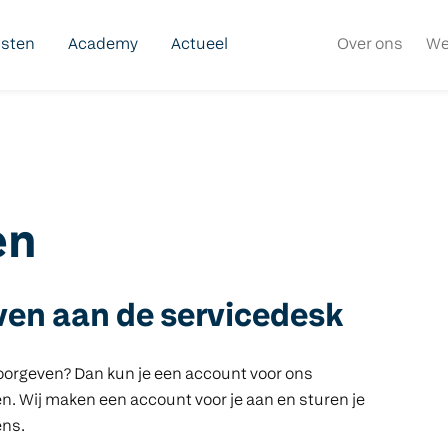
nsten
Academy
Actueel
Over ons
We
en
ven aan de servicedesk
doorgeven? Dan kun je een account voor ons
len. Wij maken een account voor je aan en sturen je
ens.