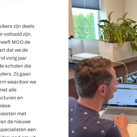
ikers zijn deels
 voltooid zijn.
, heeft MOO de
rt dat we de
d vorig jaar
de scholen die
ders. Zij gaan
form waardoor we
met alle
ructuren en
plexe
moesten met
van de nieuwe
specialisten een