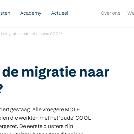
nsten
Academy
Actueel
Over ons
We
de migratie naar het nieuwe COOL?
 de migratie naar
?
dert gestaag. Alle vroegere MOO-
holen die werkten met het ‘oude’ COOL
gezet. De eerste clusters zijn