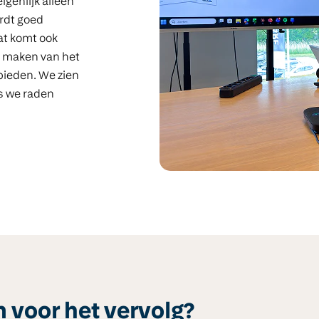
igenlijk alleen
rdt goed
at komt ook
k maken van het
bieden. We zien
us we raden
 voor het vervolg?