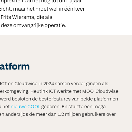
exiteit zal het nog tot dit najaar
zicht, maar het moet wel in één keer
rits Wiersma, die als
deze omvangrijke operatie.
atform
ICT en Cloudwise in 2024 samen verder gingen als
n werkomgeving. Heutink ICT werkte met MOO, Cloudwise
werd besloten de beste features van beide platformen
d het
nieuwe COOL
geboren. En startte een mega
en anderzijds de meer dan 1.2 miljoen gebruikers over