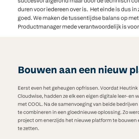
succesvol afgerond maar door de technisch compl
duren voor iedereen over is. Het einde is dus in 
goed. We maken de tussentijdse balans op met F
Productmanager mede verantwoordelijk is voor 
Bouwen aan een nieuw pl
Eerst even het geheugen opfrissen. Voordat Heutink 
Cloudwise, hadden ze elk een eigen digitale leer- e
met COOL. Na de samenvoeging van beide bedrijven 
te combineren in een gloednieuwe oplossing. Zo wer
project om enerzijds het nieuwe platform te bouwen 
te zetten.