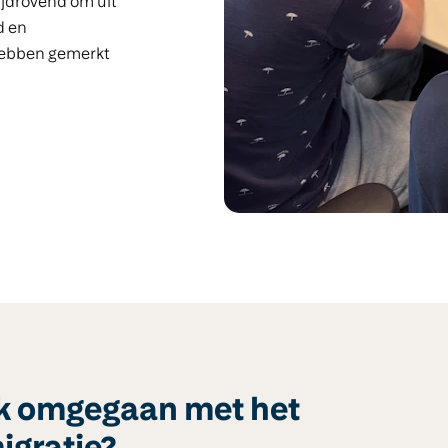
ijdrovend om uit
d en
hebben gemerkt
tijk omgegaan met het