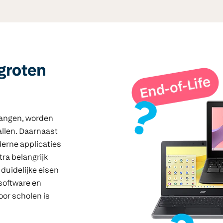
groten
vangen, worden
allen. Daarnaast
derne applicaties
ra belangrijk
duidelijke eisen
 software en
or scholen is