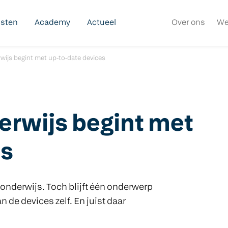
nsten
Academy
Actueel
Over ons
We
erwijs begint met up-to-date devices
derwijs begint met
es
t onderwijs. Toch blijft één onderwerp
n de devices zelf. En juist daar