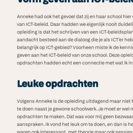
Vorm geven aan ICT-belei
Anneke had ook het gevoel dat zij en haar school hie
van ICT-beleid. Daar hadden we eigenlijk nooit duideli
opleiding is dat het schrijven van een ICT-beleidspla
aandacht besteed aan de dialoog die je als ICT'er hebt
belangrijk op ICT-gebied? Voorheen miste ik de kenn
geven aan het ICT-beleid van onze school. Deze ople
opdrachten hadden echt een connectie met wat ik in d
Leuke opdrachten
Volgens Anneke is de opleiding uitdagend maar niet te 
te doen naast je gewone schoolwerk. Je moet er wel 
opdrachten te maken. Dat was voor mij geen bezwaar
aanspraken. Ik vond het leuk om te doen, en dan is het
waren ook interessant, met theorie maar ook sessies w