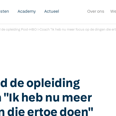
nsten
Academy
Actueel
Over ons
We
de opleiding Post-HBO I-Coach "Ik heb nu meer focus op de dingen die er
d de opleiding
 "Ik heb nu meer
n die ertoe doen"