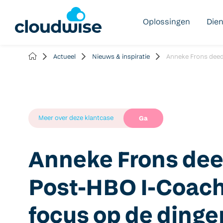
Oplossingen
Die
Actueel
Nieuws & inspiratie
Anneke Frons deed 
Meer over deze klantcase
Ga
Anneke Frons dee
Post-HBO I-Coach
focus op de dinge