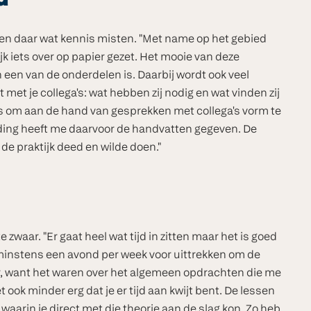
d
r en daar wat kennis misten. "Met name op het gebied
jk iets over op papier gezet. Het mooie van deze
n een van de onderdelen is. Daarbij wordt ook veel
 met je collega's: wat hebben zij nodig en wat vinden zij
is om aan de hand van gesprekken met collega's vorm te
iding heeft me daarvoor de handvatten gegeven. De
e praktijk deed en wilde doen."
zwaar. "Er gaat heel wat tijd in zitten maar het is goed
minstens een avond per week voor uittrekken om de
, want het waren over het algemeen opdrachten die me
 ook minder erg dat je er tijd aan kwijt bent. De lessen
aarin je direct met die theorie aan de slag kon. Zo heb