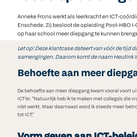
Anneke Frons werkt als leerkracht en ICT-coör
Enschede. Zij besloot de opleiding Post-HBO I
op haar school meer diepgang te kunnen brengen
Let op! Deze klantcase dateert van vóór de tijd 
samengingen. Daarom komt de naam Heutink ICT
Behoefte aan meer diepg
De behoefte aan meer diepgang kwam vooral voort ui
ICT'er. "Natuurlijk heb ik te maken met collega's die 
níet werkt. Maar daarnaast word ik steeds meer betr
tot ICT."