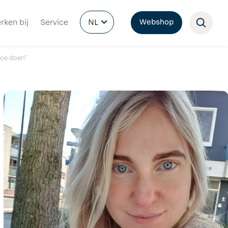
rken bij
Service
NL
Webshop
toe doen"