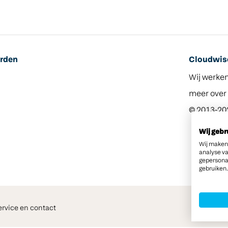
rden
Cloudwise
Wij werke
meer over
© 2013-20
l
Wij gebr
Wij maken 
analyse v
gepersona
gebruiken.
ervice en contact