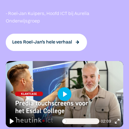
- Roel-Jan Kuipers, Hoofd ICT bij Aurelia
Onderwijsgroep
Lees Roel-Jan's hele verhaal
Play
02:09
Play
Enter