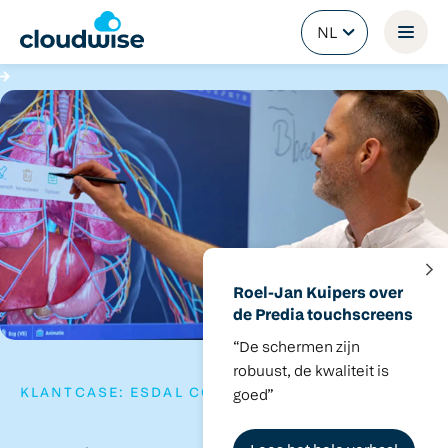
NL
Roel-Jan Kuipers over
de Predia touchscreens
“De schermen zijn
robuust, de kwaliteit is
KLANTCASE: ESDAL COLLEGE
goed”