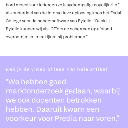
bord moest voor iedereen zo laagdrempelig mogelijk zijn.”
Als onderdeel van de interactieve oplossing koos het Esdal
College voor de beheersoftware van Bytello. “Dankzij
Bytello kunnen wij als ICT’ers de schermen op afstand
overnemen en meekijken bij problemen.”
Bekijk de video of lees het hele artikel
"We hebben goed
marktonderzoek gedaan, waarbij
we ook docenten betrokken
hebben. Daaruit kwam een
voorkeur voor Predia naar voren."