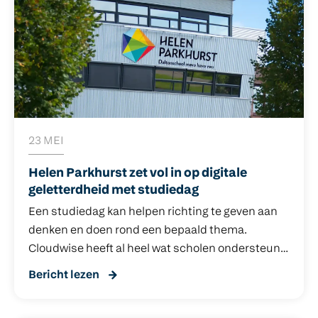
output van AI wel betrouwbaar? En wat doet AI
met het milieu?
23 MEI
Helen Parkhurst zet vol in op digitale
geletterdheid met studiedag
Een studiedag kan helpen richting te geven aan
denken en doen rond een bepaald thema.
Cloudwise heeft al heel wat scholen ondersteund
bij het organiseren van zo’n studiedag. Op 11
Bericht lezen
februari 2025 was het de beurt aan Helen
Parkhurst in Almere, Daltonschool voor mavo,