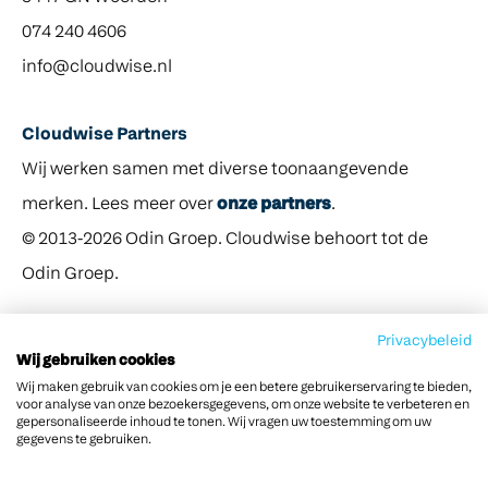
074 240 4606
info@cloudwise.nl
Cloudwise Partners
Wij werken samen met diverse toonaangevende
merken. Lees meer over
onze partners
.
© 2013-2026 Odin Groep. Cloudwise behoort tot de
Odin Groep.
Privacybeleid
Wij gebruiken cookies
Wij maken gebruik van cookies om je een betere gebruikerservaring te bieden,
voor analyse van onze bezoekersgegevens, om onze website te verbeteren en
Voorwaarden
Privacy
Partners
gepersonaliseerde inhoud te tonen. Wij vragen uw toestemming om uw
gegevens te gebruiken.
Service en contact