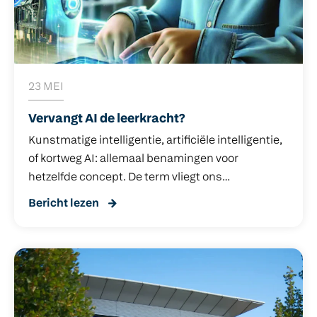
23 MEI
Vervangt AI de leerkracht?
Kunstmatige intelligentie, artificiële intelligentie,
of kortweg AI: allemaal benamingen voor
hetzelfde concept. De term vliegt ons
tegenwoordig om de oren. Goeroes op LinkedIn
Bericht lezen
zweren erbij, tonen de nieuwste tools en zijn áltijd
enthousiast: AI is de toekomst en je moet het
zoveel mogelijk gebruiken. Daarentegen klinken er
ook kritische geluiden van mensen die ‘dat hele
AI’ maar spannend vinden. Hoe zit het met
privacy? Wat gebeurt er met mijn data? Is de