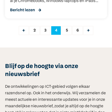
al je Chromebooks, Windows-laptops en iPads
heel simpel mee beheren. Maar het kon nog beter,
Bericht lezen
en onze ontwikkelaars hebben enorm hun best
gedaan om dat te bewijzen.
2
3
4
5
6
Blijf op de hoogte via onze
nieuwsbrief
De ontwikkelingen op ICT-gebied volgen elkaar
razendsnel op. Ook in het onderwijs. Wij verzamelen de
meest actuele en interessante updates voor je in onze
maandelijkse nieuwsbrief, zodat je altijd op de hoogte