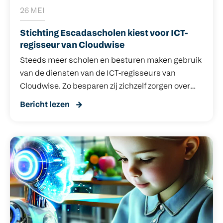
26 MEI
Stichting Escadascholen kiest voor ICT-
regisseur van Cloudwise
Steeds meer scholen en besturen maken gebruik
van de diensten van de ICT-regisseurs van
Cloudwise. Zo besparen zij zichzelf zorgen over
vraagstukken rond het vormgeven en
Bericht lezen
implementeren van ICT-beleid. Stichting
Escaldascholen maakte deze keuze al jaren
geleden. We vroegen Wim Dieleman, teamleider
van twee Escalda-scholen, naar zijn ervaringen.