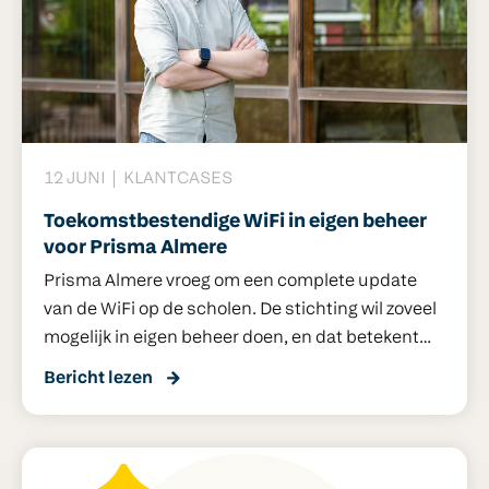
12 JUNI
KLANTCASES
Toekomstbestendige WiFi in eigen beheer
voor Prisma Almere
Prisma Almere vroeg om een complete update
van de WiFi op de scholen. De stichting wil zoveel
mogelijk in eigen beheer doen, en dat betekent
ook maximaal grip hebben op de WiFi-netwerken.
Bericht lezen
Uit een netwerkinventarisatie door Cloudwise
bleek dat vrijwel alle switches aan vervanging toe
waren en dat er hier en daar meer accesspoints
nodig waren dan gevraagd. Zo ontwikkelde het