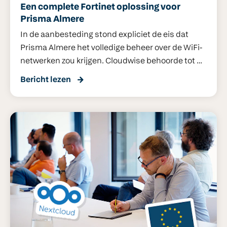
Een complete Fortinet oplossing voor
Prisma Almere
In de aanbesteding stond expliciet de eis dat
Prisma Almere het volledige beheer over de WiFi-
netwerken zou krijgen. Cloudwise behoorde tot de
inschrijvers die daaraan konden en wilden
Bericht lezen
voldoen en werd uiteindelijk gekozen als de partij
die het project mocht gaan uitvoeren.