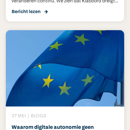
veranderen continu. We zien dat Klasbord dreigt
achter te lopen en daarmee op lange termijn niet
Bericht lezen
meer aansluit op de behoeftes in de markt. Om
scholen optimaal te kunnen blijven
ondersteunen, hebben we besloten om Klasbord
uit te faseren. Klasbord Basis stopt per 31
december 2026. Klasbord Plus stopt per 1
augustus 2027.
27 MEI
BLOGS
Waarom digitale autonomie geen